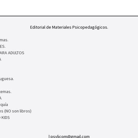
Editorial de Materiales Psicopedagógicos.
mas.
ES.
PARA ADULTOS
A
tuguesa.
temas.
A
rquía
s (NO son libros)
 KIDS