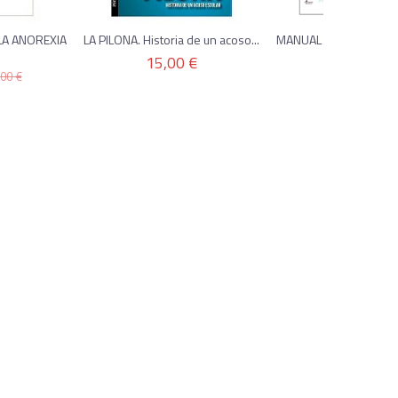
LA ANOREXIA
LA PILONA. Historia de un acoso...
MANUAL PRÁCTICO DE
II.
15,00 €
25,00 €
,00 €