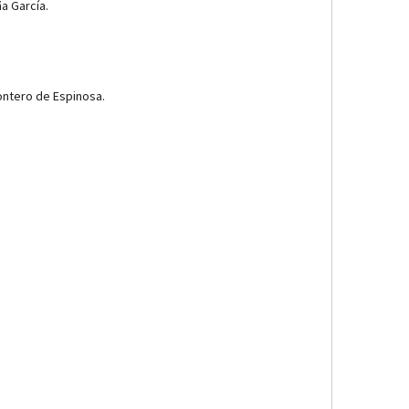
a García.
ontero de Espinosa.