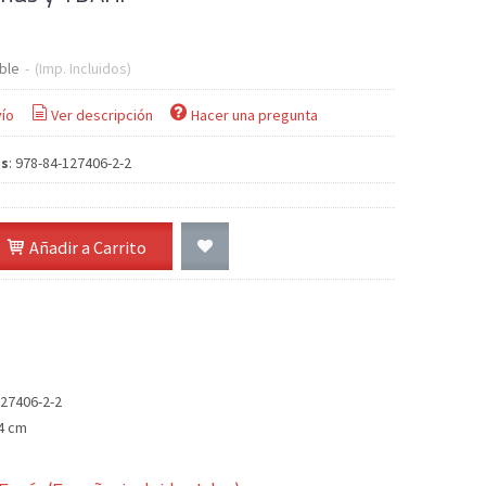
ble
-
(Imp. Incluidos)
ío
Ver descripción
Hacer una pregunta
as
:
978-84-127406-2-2
Añadir a Carrito
127406-2-2
4 cm