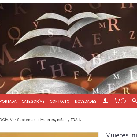
PORTADA
CATEGORÍAS
CONTACTO
NOVEDADES
0
GÍA. Ver Subtemas.
»
Mujeres, niñas y TDAH.
Mujeres, n