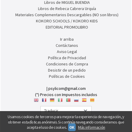
Coleçao AUTISMIND. Edição portuguesa.
Colección FONODIL
MAN. UNIVERSITARIOS. Ver Subtemas.
Libros de MIGUEL BUENDIA
Libros de Rebeca Cabrera Urquía
Materiales Complementarios Descargables (NO son libros)
KOKORO SCHOOLS / KOKORO KIDS
EDITORIAL PROMOLIBRO
Ir arriba
Contáctanos
Aviso Legal
Política de Privacidad
Condiciones de Compra
Desistir de un pedido
Políticas de Cookies
| psylicom@gmail.com
(*) Precios con Impuestos incluidos
Usamos cookies de terceros para mejorar la experiencia de navegación, y
obtener estadísticas anónimas. Si continúa navegando consideramos que
acepta el uso de cookies.
OK
Más información