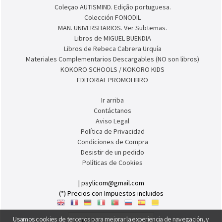
BIBLIOTECA DE ASOCIACIONES.
Colección ESTIMULACIÓN COGNITIVA PARA ADULTOS
Colección AULA INCLUSIVA
Colección Inclusi-ON
Colección AUTISMIND
Coleçao AUTISMIND. Edição portuguesa.
Colección FONODIL
MAN. UNIVERSITARIOS. Ver Subtemas.
Libros de MIGUEL BUENDIA
Libros de Rebeca Cabrera Urquía
Materiales Complementarios Descargables (NO son libros)
KOKORO SCHOOLS / KOKORO KIDS
EDITORIAL PROMOLIBRO
Ir arriba
Contáctanos
Aviso Legal
Política de Privacidad
Condiciones de Compra
Desistir de un pedido
Políticas de Cookies
Usamos cookies de terceros para mejorar la experiencia de navegación, y