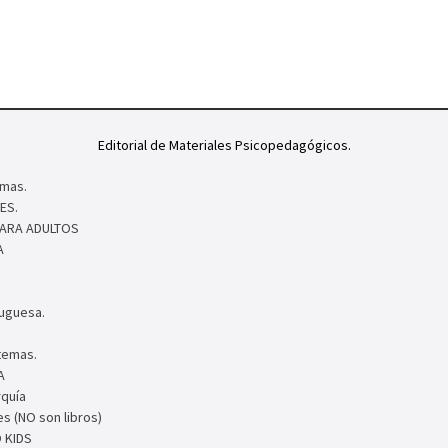
Editorial de Materiales Psicopedagógicos.
mas.
ES.
PARA ADULTOS
A
tuguesa.
temas.
A
rquía