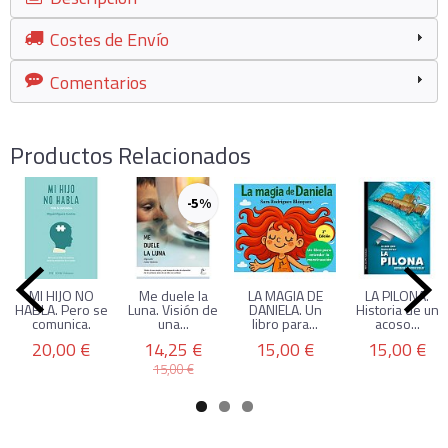
Costes de Envío
Comentarios
Productos Relacionados
-5 %
MI HIJO NO
Me duele la
LA MAGIA DE
LA PILONA.
HABLA. Pero se
Luna. Visión de
DANIELA. Un
Historia de un
comunica.
una...
libro para...
acoso...
20,00 €
14,25 €
15,00 €
15,00 €
15,00 €