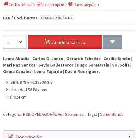
Costes de envío
Ver descripción
Hacer pregunta
EAN / Cod. Barras
:
978-84-122809-3-7
Añadir a Carrito
Laura Abadía | Carlos G. Junco | Gerardo Echeitia | Cecilia Simón |
Mari Paz Santos | Seyla Ballesteros | Hugo SanMartín | Sol Solís |
Gema Canales | Laura Fajardo
|
David Rodríguez.
ISBN: 978-84-122809-3-7
Libro de 156 Páginas
17x24 cm
Categoría:
PSICOPEDAGOGÍA. Ver Subtemas.
|
Tags:
|
Comentarios
Descripción