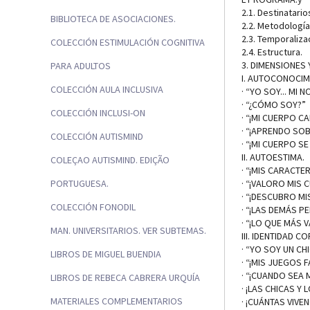
2.1. Destinatario
BIBLIOTECA DE ASOCIACIONES.
2.2. Metodología
2.3. Temporaliza
COLECCIÓN ESTIMULACIÓN COGNITIVA
2.4. Estructura.
3. DIMENSIONES
PARA ADULTOS
I. AUTOCONOCIM
COLECCIÓN AULA INCLUSIVA
· “YO SOY... MI N
· “¿CÓMO SOY?”
COLECCIÓN INCLUSI-ON
· “¡MI CUERPO C
· “¡APRENDO SO
COLECCIÓN AUTISMIND
· “¡MI CUERPO 
II. AUTOESTIMA.
COLEÇAO AUTISMIND. EDIÇÃO
· “¡MIS CARACTER
· “¡VALORO MIS 
PORTUGUESA.
· “¡DESCUBRO MI
COLECCIÓN FONODIL
· “¡LAS DEMÁS P
· “¡LO QUE MÁS V
MAN. UNIVERSITARIOS. VER SUBTEMAS.
III. IDENTIDAD 
· “YO SOY UN CHI
LIBROS DE MIGUEL BUENDIA
· “¡MIS JUEGOS 
· “¡CUANDO SEA 
LIBROS DE REBECA CABRERA URQUÍA
· ¡LAS CHICAS Y
MATERIALES COMPLEMENTARIOS
· ¡CUÁNTAS VIVE