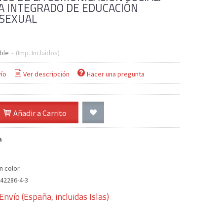
 INTEGRADO DE EDUCACIÓN
-SEXUAL
ble
-
(Imp. Incluidos)
ío
Ver descripción
Hacer una pregunta
Añadir a Carrito
a
n color.
942286-4-3
Envío (España, incluidas Islas)