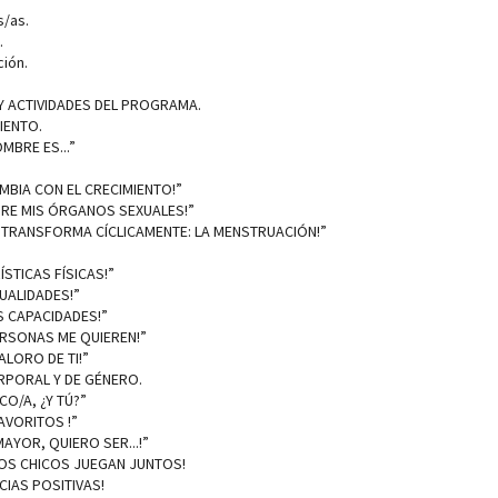
s/as.
.
ción.
 Y ACTIVIDADES DEL PROGRAMA.
IENTO.
OMBRE ES...”
AMBIA CON EL CRECIMIENTO!”
BRE MIS ÓRGANOS SEXUALES!”
SE TRANSFORMA CÍCLICAMENTE: LA MENSTRUACIÓN!”
ÍSTICAS FÍSICAS!”
CUALIDADES!”
S CAPACIDADES!”
ERSONAS ME QUIEREN!”
ALORO DE TI!”
CORPORAL Y DE GÉNERO.
CO/A, ¿Y TÚ?”
FAVORITOS !”
MAYOR, QUIERO SER...!”
 LOS CHICOS JUEGAN JUNTOS!
NCIAS POSITIVAS!