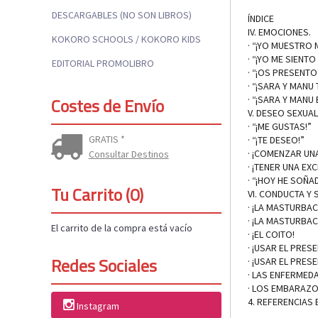
DESCARGABLES (NO SON LIBROS)
ÍNDICE
IV. EMOCIONES.
KOKORO SCHOOLS / KOKORO KIDS
· “¡YO MUESTRO 
· “¡YO ME SIENTO 
EDITORIAL PROMOLIBRO
· “¡OS PRESENTO
· “¡SARA Y MANU
· “¡SARA Y MAN
Costes de Envío
V. DESEO SEXUAL
· “¡ME GUSTAS!”
GRATIS *
· “¡TE DESEO!”
· ¡COMENZAR UN
Consultar Destinos
· ¡TENER UNA EX
· “¡HOY HE SOÑ
Tu Carrito (0)
VI. CONDUCTA Y 
· ¡LA MASTURBAC
· ¡LA MASTURBAC
El carrito de la compra está vacío
· ¡EL COITO!
· ¡USAR EL PRES
Redes Sociales
· ¡USAR EL PRES
· LAS ENFERMED
· LOS EMBARAZ
4. REFERENCIAS 
Instagram