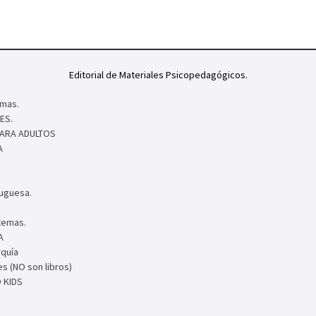
Editorial de Materiales Psicopedagógicos.
mas.
ES.
PARA ADULTOS
A
tuguesa.
temas.
A
rquía
s (NO son libros)
 KIDS