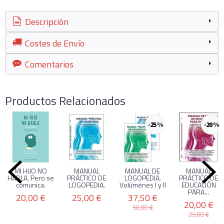
Descripción
Costes de Envío
Comentarios
Productos Relacionados
-25 %
-20 %
MI HIJO NO
MANUAL
MANUAL DE
MANUAL
HABLA. Pero se
PRÁCTICO DE
LOGOPEDIA.
PRÁCTICO DE
comunica.
LOGOPEDIA.
Volúmenes I y II
EDUCACIÓN
PARA...
20,00 €
25,00 €
37,50 €
20,00 €
50,00 €
25,00 €