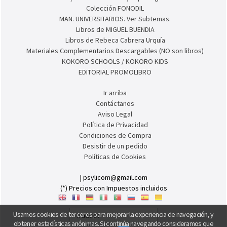
Colección ESTIMULACIÓN COGNITIVA PARA ADULTOS
Colección AULA INCLUSIVA
Colección Inclusi-ON
Colección AUTISMIND
Coleçao AUTISMIND. Edição portuguesa.
Colección FONODIL
MAN. UNIVERSITARIOS. Ver Subtemas.
Libros de MIGUEL BUENDIA
Libros de Rebeca Cabrera Urquía
Materiales Complementarios Descargables (NO son libros)
KOKORO SCHOOLS / KOKORO KIDS
EDITORIAL PROMOLIBRO
Ir arriba
Contáctanos
Aviso Legal
Política de Privacidad
Condiciones de Compra
Desistir de un pedido
Políticas de Cookies
Usamos cookies de terceros para mejorar la experiencia de navegación, y
obtener estadísticas anónimas. Si continúa navegando consideramos que
| psylicom@gmail.com