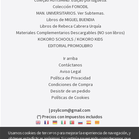
Colección ESTIMULACIÓN COGNITIVA PARA ADULTOS
Colección AULA INCLUSIVA
Colección Inclusi-ON
Colección AUTISMIND
Coleçao AUTISMIND. Edição portuguesa.
Colección FONODIL
MAN. UNIVERSITARIOS. Ver Subtemas.
Libros de MIGUEL BUENDIA
Libros de Rebeca Cabrera Urquía
Materiales Complementarios Descargables (NO son libros)
KOKORO SCHOOLS / KOKORO KIDS
EDITORIAL PROMOLIBRO
Ir arriba
Contáctanos
Aviso Legal
Política de Privacidad
Condiciones de Compra
Desistir de un pedido
Políticas de Cookies
Usamos cookies de terceros para mejorar la experiencia de navegación, y
obtener estadísticas anónimas. Si continúa navegando consideramos que
| psylicom@gmail.com