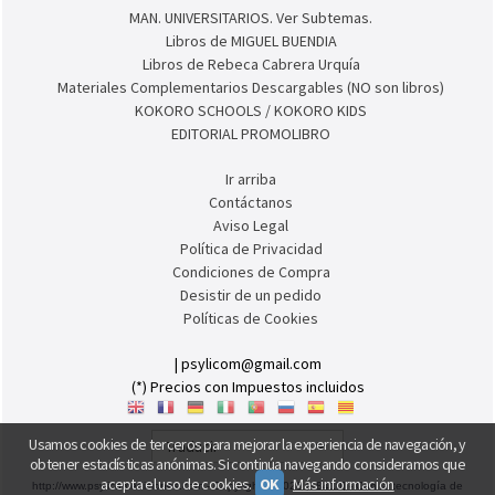
Colección AULA INCLUSIVA
Colección Inclusi-ON
Colección AUTISMIND
Coleçao AUTISMIND. Edição portuguesa.
Colección FONODIL
MAN. UNIVERSITARIOS. Ver Subtemas.
Libros de MIGUEL BUENDIA
Libros de Rebeca Cabrera Urquía
Materiales Complementarios Descargables (NO son libros)
KOKORO SCHOOLS / KOKORO KIDS
EDITORIAL PROMOLIBRO
Ir arriba
Contáctanos
Aviso Legal
Política de Privacidad
Condiciones de Compra
Desistir de un pedido
Políticas de Cookies
Usamos cookies de terceros para mejorar la experiencia de navegación, y
obtener estadísticas anónimas. Si continúa navegando consideramos que
| psylicom@gmail.com
acepta el uso de cookies.
OK
Más información
(*) Precios con Impuestos incluidos