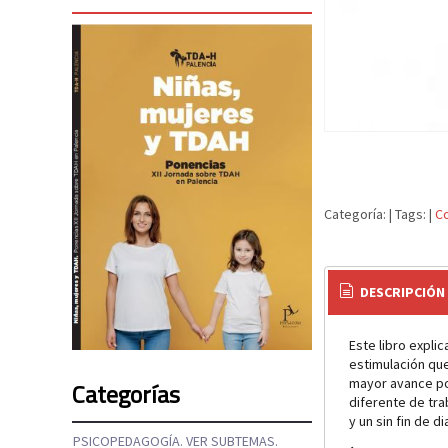
Categoría:
|
Tags:
|
C
DESCRIPCIÓN
Este libro explic
estimulación qu
mayor avance po
Categorías
diferente de trab
y un sin fin de 
PSICOPEDAGOGÍA. VER SUBTEMAS.