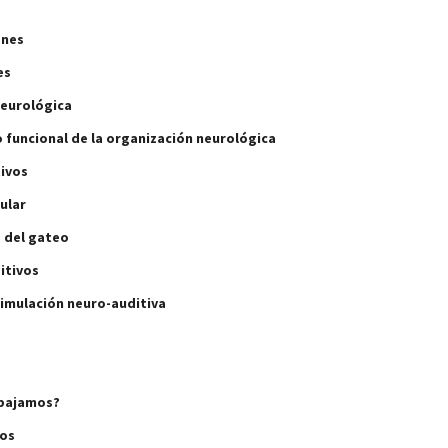
enes
es
neurológica
 funcional de la organización neurológica
tivos
ular
 del gateo
itivos
imulación neuro-auditiva
abajamos?
os