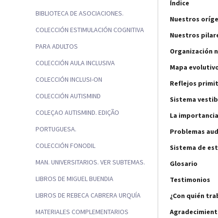
Índice
BIBLIOTECA DE ASOCIACIONES.
Nuestros oríg
COLECCIÓN ESTIMULACIÓN COGNITIVA
Nuestros pilar
PARA ADULTOS
Organización 
COLECCIÓN AULA INCLUSIVA
Mapa evolutivo
COLECCIÓN INCLUSI-ON
Reflejos primi
COLECCIÓN AUTISMIND
Sistema vestib
COLEÇAO AUTISMIND. EDIÇÃO
La importancia
PORTUGUESA.
Problemas aud
COLECCIÓN FONODIL
Sistema de est
MAN. UNIVERSITARIOS. VER SUBTEMAS.
Glosario
LIBROS DE MIGUEL BUENDIA
Testimonios
LIBROS DE REBECA CABRERA URQUÍA
¿Con quién tr
Agradecimient
MATERIALES COMPLEMENTARIOS