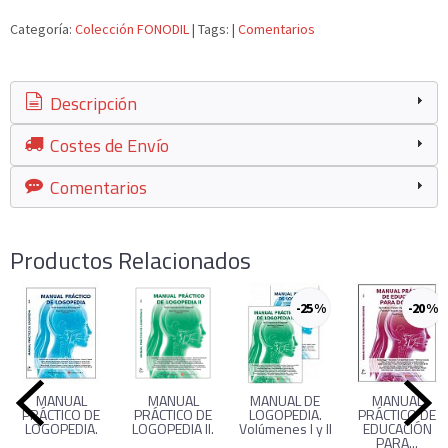
Categoría:
Colección FONODIL
|
Tags:
|
Comentarios
Descripción
Costes de Envío
Comentarios
Productos Relacionados
-25 %
-20 %
MANUAL
MANUAL
MANUAL DE
MANUAL
PRÁCTICO DE
PRÁCTICO DE
LOGOPEDIA.
PRÁCTICO DE
LOGOPEDIA.
LOGOPEDIA II.
Volúmenes I y II
EDUCACIÓN
PARA...